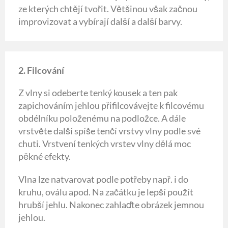
ze kterých chtějí tvořit. Většinou však začnou
improvizovat a vybírají další a další barvy.
2. Filcování
Z vlny si odeberte tenký kousek a ten pak
zapichováním jehlou přifilcovávejte k filcovému
obdélníku položenému na podložce. A dále
vrstvěte další spíše tenčí vrstvy vlny podle své
chuti. Vrstvení tenkých vrstev vlny dělá moc
pěkné efekty.
Vlna lze natvarovat podle potřeby např. i do
kruhu, oválu apod. Na začátku je lepší použít
hrubší jehlu. Nakonec zahlaďte obrázek jemnou
jehlou.