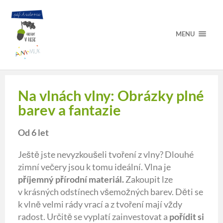
MENU
Na vlnách vlny: Obrázky plné
barev a fantazie
Od 6 let
Ještě jste nevyzkoušeli tvoření z vlny? Dlouhé
zimní večery jsou k tomu ideální. Vlna je
příjemný přírodní materiál.
Zakoupit lze
v krásných odstínech všemožných barev. Děti se
k vlně velmi rády vrací a z tvoření mají vždy
radost. Určitě se vyplatí zainvestovat a
pořídit si