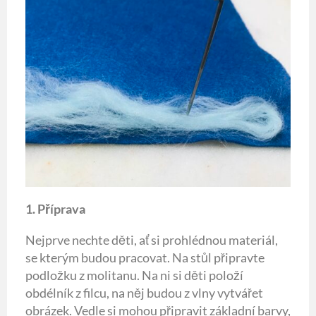
1. Příprava
Nejprve nechte děti, ať si prohlédnou materiál,
se kterým budou pracovat. Na stůl připravte
podložku z molitanu. Na ni si děti položí
obdélník z filcu, na něj budou z vlny vytvářet
obrázek. Vedle si mohou připravit základní barvy,