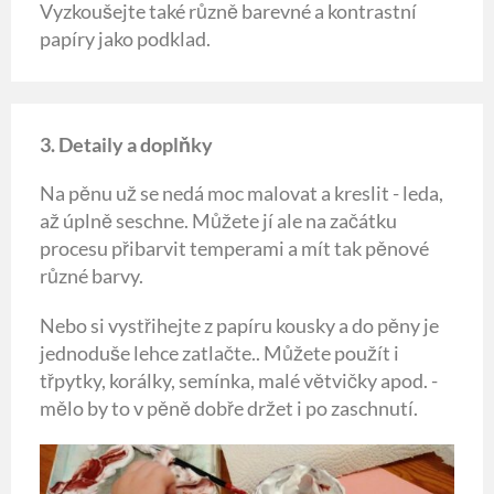
Vyzkoušejte také různě barevné a kontrastní
papíry jako podklad.
3. Detaily a doplňky
Na pěnu už se nedá moc malovat a kreslit - leda,
až úplně seschne. Můžete jí ale na začátku
procesu přibarvit temperami a mít tak pěnové
různé barvy.
Nebo si vystřihejte z papíru kousky a do pěny je
jednoduše lehce zatlačte.. Můžete použít i
třpytky, korálky, semínka, malé větvičky apod. -
mělo by to v pěně dobře držet i po zaschnutí.