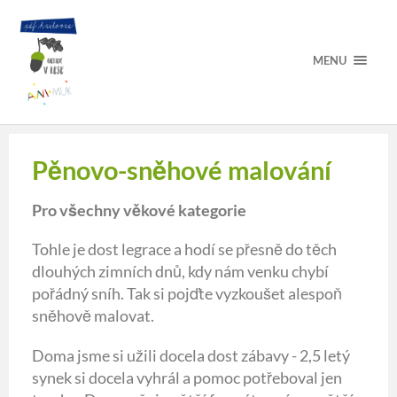
MENU
Pěnovo-sněhové malování
Pro všechny věkové kategorie
Tohle je dost legrace a hodí se přesně do těch
dlouhých zimních dnů, kdy nám venku chybí
pořádný sníh. Tak si pojďte vyzkoušet alespoň
sněhově malovat.
Doma jsme si užili docela dost zábavy - 2,5 letý
synek si docela vyhrál a pomoc potřeboval jen