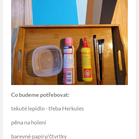
Co budeme potřebovat:
tekuté lepidlo - třeba Herkules
pěna na holení
barevné papíry/čtvrtky