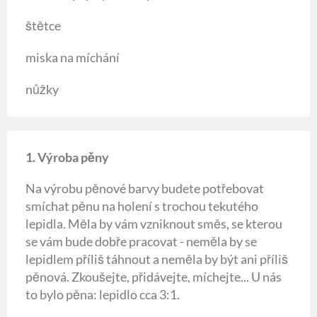
štětce
miska na míchání
nůžky
1. Výroba pěny
Na výrobu pěnové barvy budete potřebovat
smíchat pěnu na holení s trochou tekutého
lepidla. Měla by vám vzniknout směs, se kterou
se vám bude dobře pracovat - neměla by se
lepidlem příliš táhnout a neměla by být ani příliš
pěnová. Zkoušejte, přidávejte, míchejte... U nás
to bylo pěna: lepidlo cca 3:1.