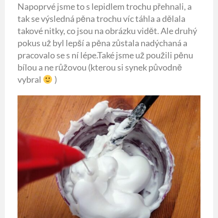
Napoprvé jsme to s lepidlem trochu přehnali, a
tak se výsledná pěna trochu víc táhla a dělala
takové nitky, co jsou na obrázku vidět. Ale druhý
pokus už byl lepší a pěna zůstala nadýchaná a
pracovalo se s ní lépe.Také jsme už použili pěnu
bílou a ne růžovou (kterou si synek původně
vybral
)